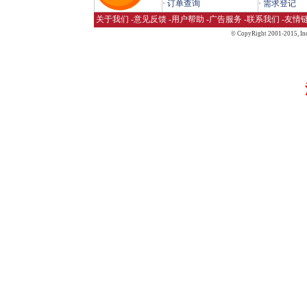
·
订单查询
·
需求登记
关于我们
-
意见反馈
-
用户帮助
-
广告服务
-
联系我们
-
友情
© CopyRight 2001-2015,
Inc