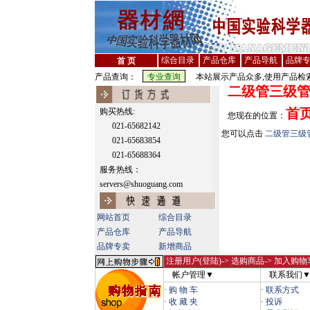
综合目录
产品仓库
产品导航
品牌
首 页
产品查询：
本站展示产品众多,使用产品检索
二级管三级
首
购买热线:
您现在的位置：
021-65682142
您可以点击
二级管三级
021-65683854
021-65688364
服务热线：
servers@shuoguang.com
网站首页
综合目录
产品仓库
产品导航
品牌专卖
新增商品
注册用户(登陆)
-> 选购商品-> 加入购物
帐户管理▼
联系我们
·
购 物 车
·
联系方式
·
收 藏 夹
·
投诉