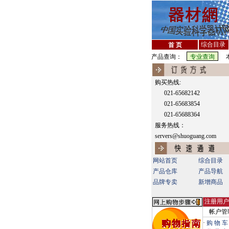
综合目录
首 页
产品查询：
本
购买热线:
021-65682142
021-65683854
021-65688364
服务热线：
servers@shuoguang.com
网站首页
综合目录
产品仓库
产品导航
品牌专卖
新增商品
注册用户
帐户管
·
购 物 车