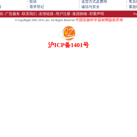
·
投诉
·
送货方式及费用
·
售后
询
·
需求登记
·
诚信与安全
·
紧急
助
-
广告服务
-
联系我们
-
友情链接
-
用户注册
-
集团购物
-
郑重声明
Po
中国实验科学器材网版权所有
© CopyRight 2001-2015,
Inc. All Rights Reserved
沪ICP备1401号