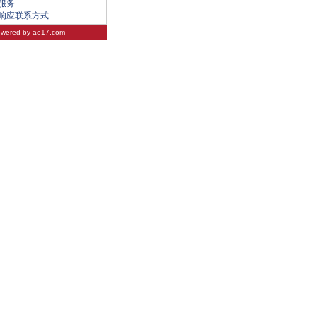
服务
响应联系方式
wered by
ae17.com