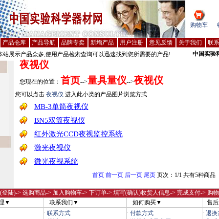
购物车
产品仓库
产品导航
品牌专卖
新增产品
用户注册
意见反馈
关于我们
联
中国实验
站展示产品众多,使用产品检索查询可以迅速找到您所需要的产品!
夜视仪
首页
量具量仪
夜视仪
您现在的位置：
-->
-->
您可以点击
夜视仪
进入此小类的产品图片浏览方式
MB-3单筒夜视仪
BN5双筒夜视仪
红外激光CCD夜视监控系统
激光夜视仪
微光夜视系统
首页
前一页
后一页
尾页
页次：1/1 共有5种商品
(登陆)
-> 选购商品-> 加入购物车-> 下订单-> 填写(确认)收货人信息-> 完成支付-> 购
理▼
联系我们▼
如何购买▼
售后
·
联系方式
·
付款方式
·
退换