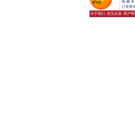
·
收 藏 夹
·
订单查
关于我们
-
意见反馈
-
用户帮