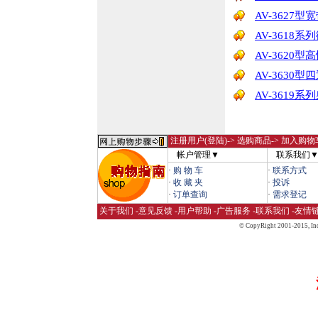
AV-3627
AV-3618
AV-362
AV-3630
AV-3619
注册用户(登陆)
-> 选购商品-> 加入购物
帐户管理▼
联系我们
·
购 物 车
·
联系方式
·
收 藏 夹
·
投诉
·
订单查询
·
需求登记
关于我们
-
意见反馈
-
用户帮助
-
广告服务
-
联系我们
-
友情
© CopyRight 2001-2015,
Inc