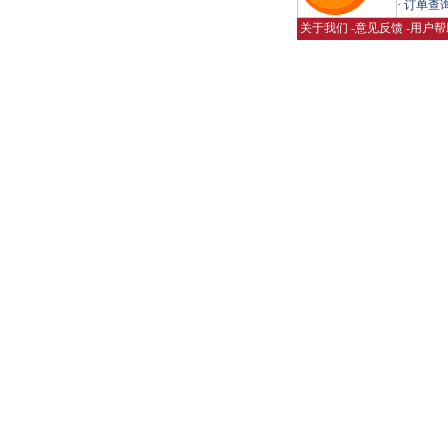
·
订单查
关于我们
-
意见反馈
-
用户帮