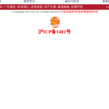
询
·
需求登记
·
诚信与安全
·
紧急
助
-
广告服务
-
联系我们
-
友情链接
-
用户注册
-
集团购物
-
郑重声明
Po
中国实验科学器材网版权所有
© CopyRight 2001-2015,
Inc. All Rights Reserved
沪ICP备1401号