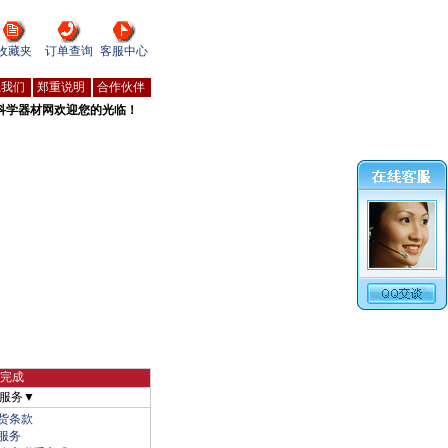
收藏夹
订单查询
客服中心
系我们
郑重说明
合作伙伴
科学器材网欢迎您的光临！
物完成
服务▼
货条款
服务