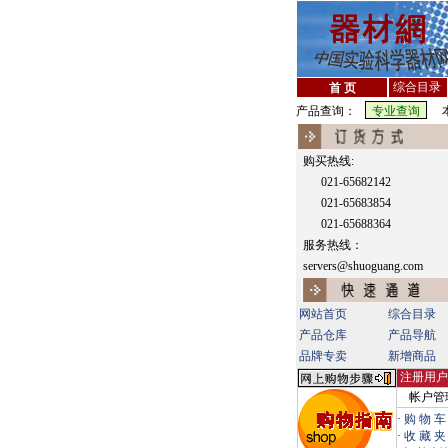
综合目录
首 页
产品查询：
本
购买热线:
021-65682142
021-65683854
021-65688364
服务热线：
servers@shuoguang.com
网站首页
综合目录
产品仓库
产品导航
品牌专卖
新增商品
注册用户
帐户管
·
购 物 车
·
收 藏 夹