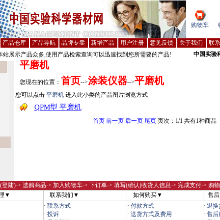
购物车
产品仓库
产品导航
品牌专卖
新增产品
用户注册
意见反馈
关于我们
联
中国实验
站展示产品众多,使用产品检索查询可以迅速找到您所需要的产品!
平磨机
首页
涂装仪器
平磨机
您现在的位置：
-->
-->
您可以点击
平磨机
进入此小类的产品图片浏览方式
QPM型 平磨机
首页
前一页
后一页
尾页
页次：1/1 共有1种商品
(登陆)
-> 选购商品-> 加入购物车-> 下订单-> 填写(确认)收货人信息-> 完成支付-> 购
理▼
联系我们▼
如何购买▼
售后
·
联系方式
·
付款方式
·
退换
·
投诉
·
送货方式及费用
·
售后