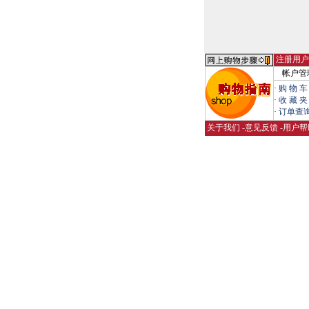
注册用户
帐户管
·
购 物 车
·
收 藏 夹
·
订单查
关于我们
-
意见反馈
-
用户帮