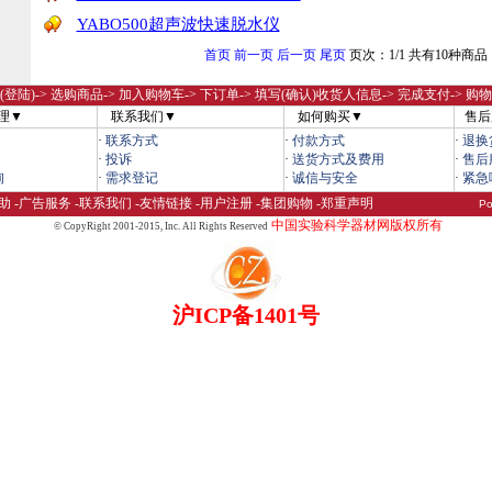
YABO500超声波快速脱水仪
首页
前一页
后一页
尾页
页次：1/1 共有10种商品
(登陆)
-> 选购商品-> 加入购物车-> 下订单-> 填写(确认)收货人信息-> 完成支付-> 购
理▼
联系我们▼
如何购买▼
售后
·
联系方式
·
付款方式
·
退换
·
投诉
·
送货方式及费用
·
售后
询
·
需求登记
·
诚信与安全
·
紧急
助
-
广告服务
-
联系我们
-
友情链接
-
用户注册
-
集团购物
-
郑重声明
Po
中国实验科学器材网版权所有
© CopyRight 2001-2015,
Inc. All Rights Reserved
沪ICP备1401号