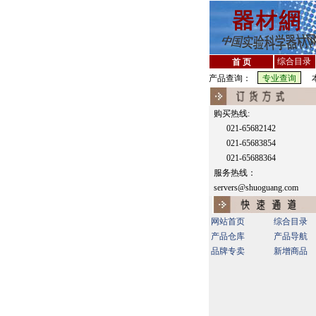
综合目录
首 页
产品查询：
本
购买热线:
021-65682142
021-65683854
021-65688364
服务热线：
servers@shuoguang.com
网站首页
综合目录
产品仓库
产品导航
品牌专卖
新增商品