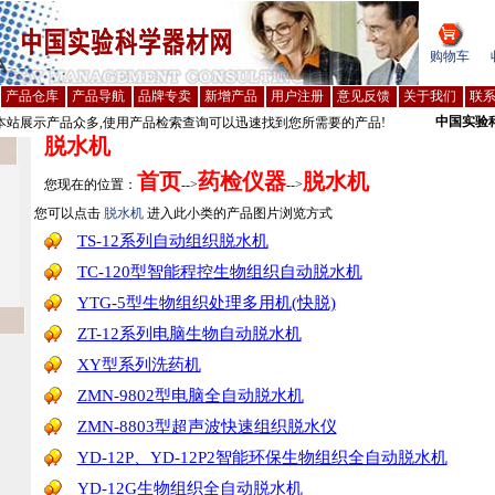
购物车
产品仓库
产品导航
品牌专卖
新增产品
用户注册
意见反馈
关于我们
联
中国实验
站展示产品众多,使用产品检索查询可以迅速找到您所需要的产品!
脱水机
首页
药检仪器
脱水机
您现在的位置：
-->
-->
您可以点击
脱水机
进入此小类的产品图片浏览方式
TS-12系列自动组织脱水机
TC-120型智能程控生物组织自动脱水机
YTG-5型生物组织处理多用机(快脱)
ZT-12系列电脑生物自动脱水机
XY型系列洗药机
ZMN-9802型电脑全自动脱水机
ZMN-8803型超声波快速组织脱水仪
YD-12P、YD-12P2智能环保生物组织全自动脱水机
YD-12G生物组织全自动脱水机