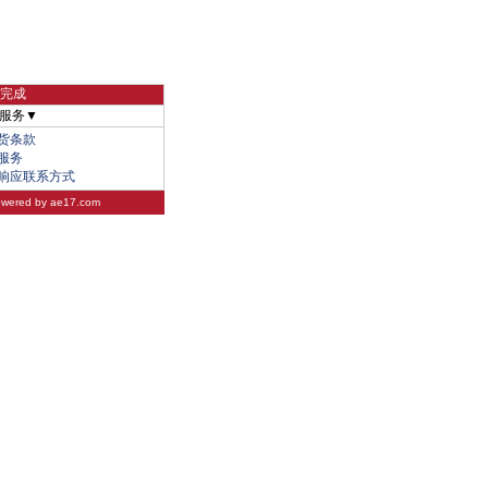
物完成
服务▼
货条款
服务
响应联系方式
wered by
ae17.com