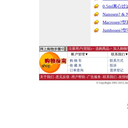
0.5ml离心过滤装
Nanosep? 
Macrosep
Jumbose
注册用户(登陆)
-> 选购商品-> 加入购物
帐户管理▼
联系我们
·
购 物 车
·
联系方式
·
收 藏 夹
·
投诉
·
订单查询
·
需求登记
关于我们
-
意见反馈
-
用户帮助
-
广告服务
-
联系我们
-
友情
© CopyRight 2001-2015,
Inc