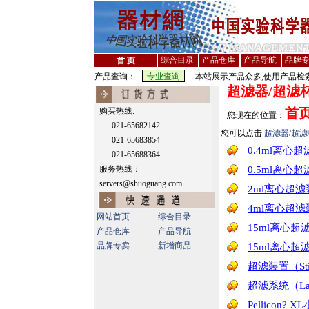
综合目录
产品仓库
产品导航
品牌
首 页
产品查询：
本站展示产品众多,使用产品检索
超滤器/超滤
首
购买热线:
您现在的位置：
021-65682142
您可以点击
超滤器/超滤
021-65683854
0.4ml离心超滤装
021-65688364
服务热线：
0.5ml离心超滤装
servers@shuoguang.com
2ml离心超滤装置(C
4ml离心超滤装置（
网站首页
综合目录
15ml离心超滤装置
产品仓库
产品导航
品牌专卖
新增商品
15ml离心超滤装置
超滤装置（Stirr
超滤系统（Labs
Pellicon