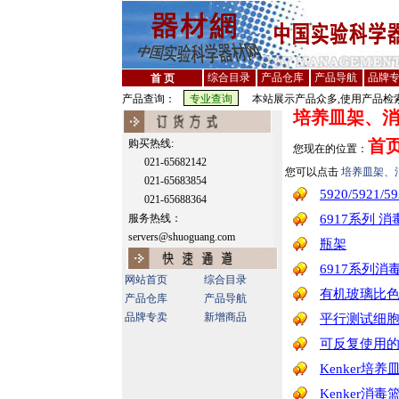
综合目录
产品仓库
产品导航
品牌
首 页
产品查询：
本站展示产品众多,使用产品检索
培养皿架、
首
购买热线:
您现在的位置：
021-65682142
您可以点击
培养皿架、
021-65683854
5920/5921
021-65688364
服务热线：
6917系列 消
servers@shuoguang.com
瓶架
6917系列消毒篮(
网站首页
综合目录
有机玻璃比
产品仓库
产品导航
品牌专卖
新增商品
平行测试细胞培
可反复使用的F
Kenker培养
Kenker消毒