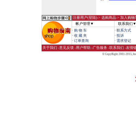
注册用户(登陆)
-> 选购商品-> 加入购物
帐户管理▼
联系我们
·
购 物 车
·
联系方式
·
收 藏 夹
·
投诉
·
订单查询
·
需求登记
关于我们
-
意见反馈
-
用户帮助
-
广告服务
-
联系我们
-
友情
© CopyRight 2001-2015,
Inc