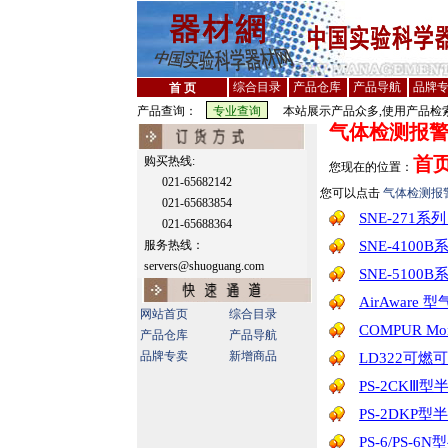
综合目录
产品仓库
产品导航
品牌
首 页
产品查询：
本站展示产品众多,使用产品检索
气体检测报
首
购买热线:
您现在的位置：
021-65682142
您可以点击
气体检测报
021-65683854
SNE-271
021-65688364
服务热线：
SNE-410
servers@shuoguang.com
SNE-510
AirAware
网站首页
综合目录
COMPUR M
产品仓库
产品导航
品牌专卖
新增商品
LD322可
PS-2CKⅢ
PS-2DKP
PS-6/PS