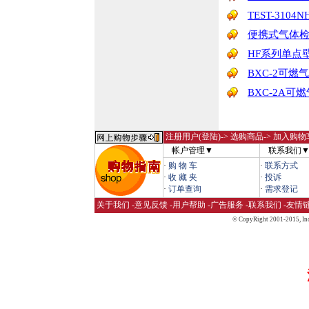
TEST-310
便携式气体
HF系列单点
BXC-2可
BXC-2A可
注册用户(登陆)
-> 选购商品-> 加入购物
帐户管理▼
联系我们
·
购 物 车
·
联系方式
·
收 藏 夹
·
投诉
·
订单查询
·
需求登记
关于我们
-
意见反馈
-
用户帮助
-
广告服务
-
联系我们
-
友情
© CopyRight 2001-2015,
Inc