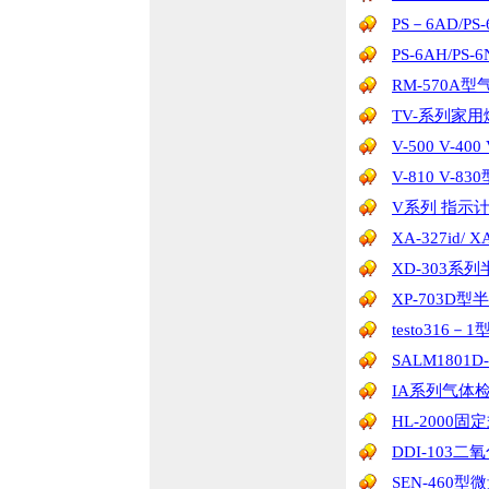
PS－6AD/
PS-6AH/P
RM-570A
TV-系列家
V-500 V-
V-810 V
V系列 指示
XA-327id/ XA
XD-303系
XP-703D
testo31
SALM1801
IA系列气体
HL-2000
DDI-103
SEN-460