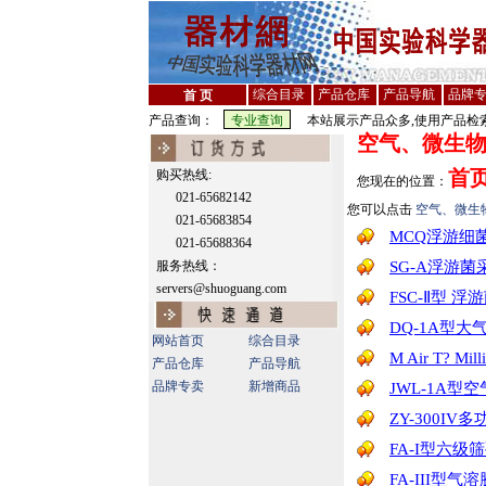
综合目录
产品仓库
产品导航
品牌
首 页
产品查询：
本站展示产品众多,使用产品检索
空气、微生
首
购买热线:
您现在的位置：
021-65682142
您可以点击
空气、微生
021-65683854
MCQ浮游细
021-65688364
服务热线：
SG-A浮游菌采
servers@shuoguang.com
FSC-Ⅱ型 
DQ-1A型大气采
网站首页
综合目录
M Air T? Milli
产品仓库
产品导航
中国实验科学器材网客服中心
品牌专卖
新增商品
JWL-1A型
您好，亲，请问有什
ZY-300I
我们将竭诚为您提供
FA-I型六
FA-III型