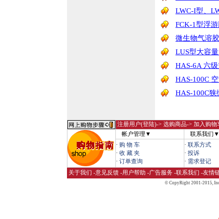
LWC-I型、
FCK-1型浮
微生物气溶
LUS型大容
HAS-6A 
HAS-100
HAS-100
注册用户(登陆)
-> 选购商品-> 加入购物
帐户管理▼
联系我们
·
购 物 车
·
联系方式
·
收 藏 夹
·
投诉
·
订单查询
·
需求登记
关于我们
-
意见反馈
-
用户帮助
-
广告服务
-
联系我们
-
友情
© CopyRight 2001-2015,
Inc