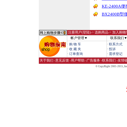
KE-2400
BX2400
注册用户(登陆)
-> 选购商品-> 加入购物
帐户管理▼
联系我们
·
购 物 车
·
联系方式
·
收 藏 夹
·
投诉
·
订单查询
·
需求登记
关于我们
-
意见反馈
-
用户帮助
-
广告服务
-
联系我们
-
友情
© CopyRight 2001-2015,
Inc