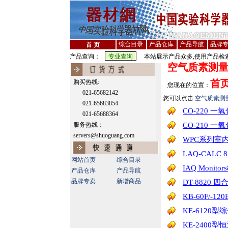
综合目录
产品仓库
产品导航
品牌
首 页
产品查询：
本站展示产品众多,使用产品检索
空气质素测
首
购买热线:
您现在的位置：
021-65682142
您可以点击
空气质素测
021-65683854
CO-220 一
021-65688364
服务热线：
CO-210 一
servers@shuoguang.com
WPC系列室
LAQ-CAL
网站首页
综合目录
IAQ Moni
产品仓库
产品导航
品牌专卖
新增商品
DT-8820
KB-60F/-
KE-6120
KE-2400