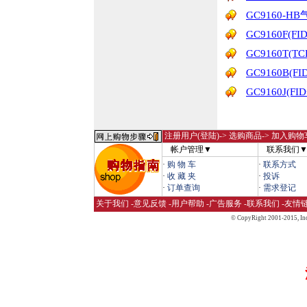
GC9160
GC9160F(
GC9160T(
GC9160B(
GC9160J(F
注册用户(登陆)
-> 选购商品-> 加入购物
帐户管理▼
联系我们
·
购 物 车
·
联系方式
·
收 藏 夹
·
投诉
·
订单查询
·
需求登记
关于我们
-
意见反馈
-
用户帮助
-
广告服务
-
联系我们
-
友情
© CopyRight 2001-2015,
Inc