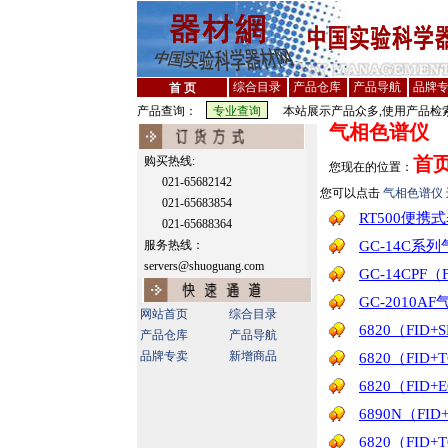
综合目录
产品仓库
产品导航
品牌
首 页
产品查询：
本站展示产品众多,使用产品检索
气相色谱仪
首
购买热线:
您现在的位置：
021-65682142
您可以点击
气相色谱仪
021-65683854
RT500便携
021-65688364
服务热线：
GC-14C系
servers@shuoguang.com
GC-14CPF
GC-2010A
网站首页
综合目录
6820（FID
产品仓库
产品导航
品牌专卖
新增商品
6820（FID
6820（FID
6890N（FI
6820（FID