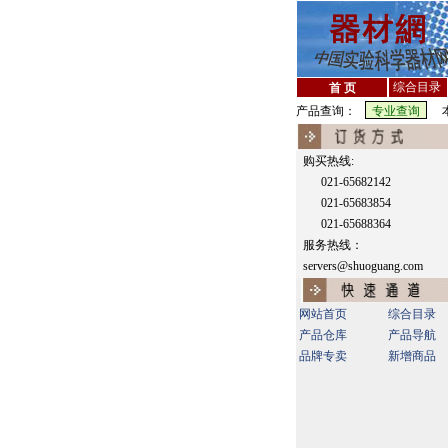
综合目录
首 页
产品查询：
本
购买热线:
021-65682142
021-65683854
021-65688364
服务热线：
servers@shuoguang.com
网站首页
综合目录
产品仓库
产品导航
品牌专卖
新增商品