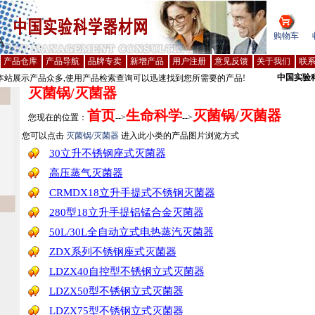
购物车
产品仓库
产品导航
品牌专卖
新增产品
用户注册
意见反馈
关于我们
联
中国实验
站展示产品众多,使用产品检索查询可以迅速找到您所需要的产品!
灭菌锅/灭菌器
首页
生命科学
灭菌锅/灭菌器
您现在的位置：
-->
-->
您可以点击
灭菌锅/灭菌器
进入此小类的产品图片浏览方式
30立升不锈钢座式灭菌器
高压蒸气灭菌器
CRMDX18立升手提式不锈钢灭菌器
280型18立升手提铝锰合金灭菌器
50L/30L全自动立式电热蒸汽灭菌器
ZDX系列不锈钢座式灭菌器
LDZX40自控型不锈钢立式灭菌器
LDZX50型不锈钢立式灭菌器
LDZX75型不锈钢立式灭菌器